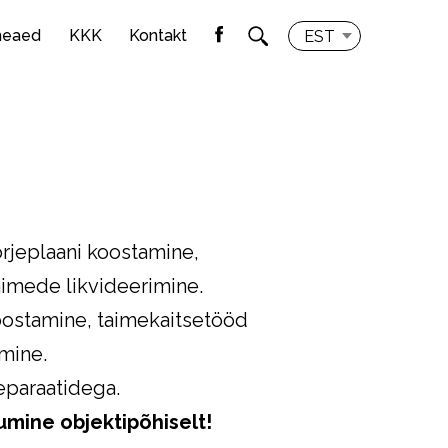
meaed
KKK
Kontakt
EST
õrjeplaani koostamine,
aimede likvideerimine.
koostamine, taimekaitsetööd
imine.
eparaatidega.
mine objektipõhiselt!