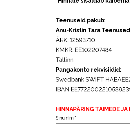
*Hinnale sisaldab käibem
Teenuseid pakub:
Anu-Kristin Tara Teenuse
ÄRK: 12593710
KMKR: EE102207484
Tallinn
Pangakonto rekvisiidid:
Swedbank SWIFT HABAEE
IBAN EE772200221058923
HINNAPÄRING TAIMEDE JA
Sinu nimi