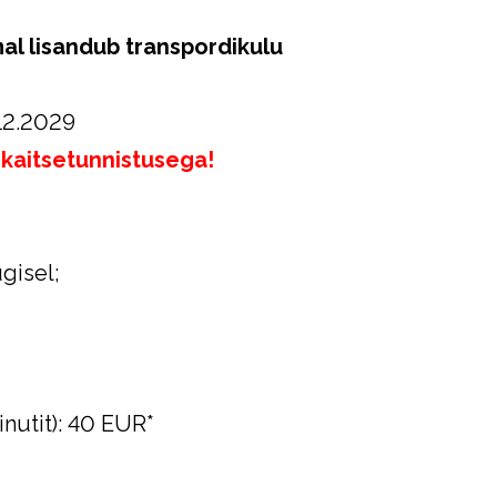
al lisandub transpordikulu
.12.2029
ekaitsetunnistusega!
gisel;
inutit): 40 EUR*