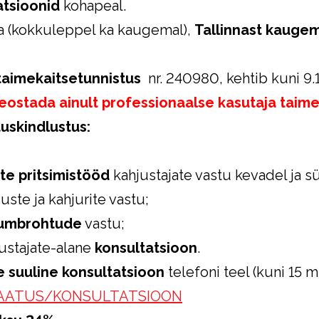
atsioonid
kohapeal.
aa (kokkuleppel ka kaugemal),
Tallinnast kaugem
taimekaitsetunnistus
nr. 240980, kehtib kuni 9
eostada ainult professionaalse kasutaja taim
tuskindlustus:
te pritsimistööd
kahjustajate vastu kevadel ja sü
uste ja kahjurite vastu;
umbrohtude
vastu;
ustajate-alane
konsultatsioon
.
 suuline konsultatsioon
telefoni teel (kuni 15 m
VAATUS/KONSULTATSIOON