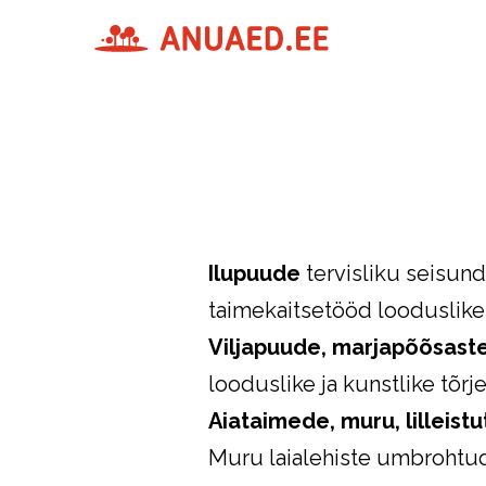
Ilupuude
tervisliku seisund
taimekaitsetööd looduslike 
Viljapuude, marjapõõsast
looduslike ja kunstlike tõr
Aiataimede, muru, lilleist
Muru laialehiste umbrohtude