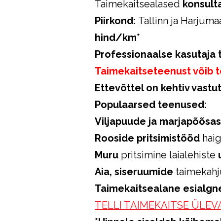
Taimekaitsealased
konsult
Piirkond:
Tallinn ja Harjum
hind/km*
Professionaalse kasutaja 
Taimekaitseteenust võib t
Ettevõttel on kehtiv vastu
Populaarsed teenused:
Viljapuude ja marjapõõsas
Rooside pritsimistööd
haig
Muru
pritsimine laialehiste
Aia, siseruumide
taimekahj
Taimekaitsealane esialgne
TELLI TAIMEKAITSE ÜLE