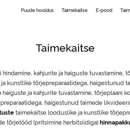
Puude hooldus
Taimekaitse
E-pood
Tai
Taimekaitse
i hindamine, kahjurite ja haiguste tuvastamine, t
ja kunstlike tõrjepreparaatidega, haigestunud t
e
haiguste ja kahjurite tuvastamine, tõrjeplaani 
jepreparaatidega, haigestunud taimede likvideer
utuste
taimekaitse looduslike ja kunstlike tõrjepr
 tõrjetööd (pritsimine herbitsiidiga)
hinnapakku