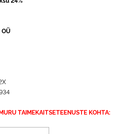
aksu 24%
d OÜ
2X
934
 MURU TAIMEKAITSETEENUSTE KOHTA: