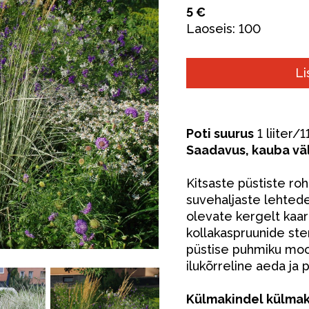
5 €
Laoseis:
100
Li
Poti suurus
1 liiter/
Saadavus, kauba vä
Kitsaste püstiste roh
suvehaljaste lehtede
olevate kergelt kaar
kollakaspruunide ster
püstise puhmiku moo
ilukõrreline aeda ja p
Külmakindel külmak