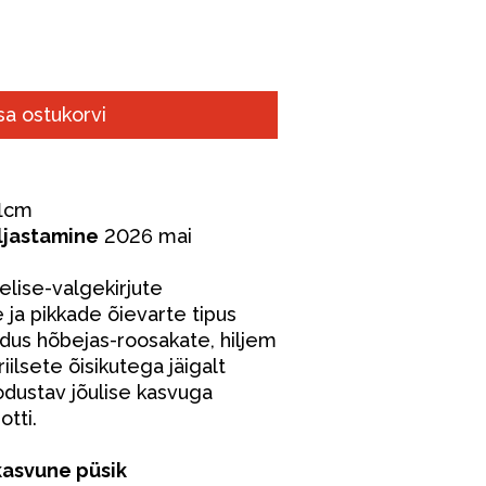
sa ostukorvi
11cm
ljastamine
2026 mai
elise-valgekirjute
 ja pikkade õievarte tipus
dus hõbejas-roosakate, hiljem
iilsete õisikutega jäigalt
dustav jõulise kasvuga
otti.
asvune püsik