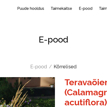
Puude hooldus
Taimekaitse
E-pood
Tai
E-pood
E-pood
/
Kõrrelised
Teravaõie
(Calamagr
acutiflora