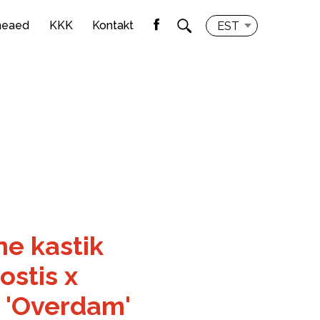
meaed
KKK
Kontakt
EST
ne kastik
ostis x
) 'Overdam'