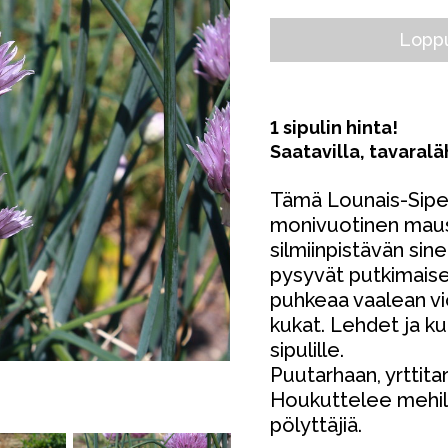
Loppu
1 sipulin hinta!
Saatavilla, tavaral
Tämä Lounais-Siper
monivuotinen mauste
silmiinpistävän sine
pysyvät putkimaise
puhkeaa vaalean vi
kukat. Lehdet ja k
sipulille.
Puutarhaan, yrttita
Houkuttelee mehilä
pölyttäjiä.