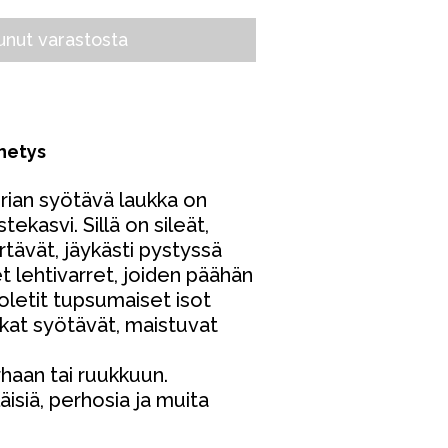
nut varastosta
ähetys
ian syötävä laukka on
kasvi. Sillä on sileät,
rtävät, jäykästi pystyssä
t lehtivarret, joiden päähän
oletit tupsumaiset isot
ukat syötävät, maistuvat
rhaan tai ruukkuun.
isiä, perhosia ja muita