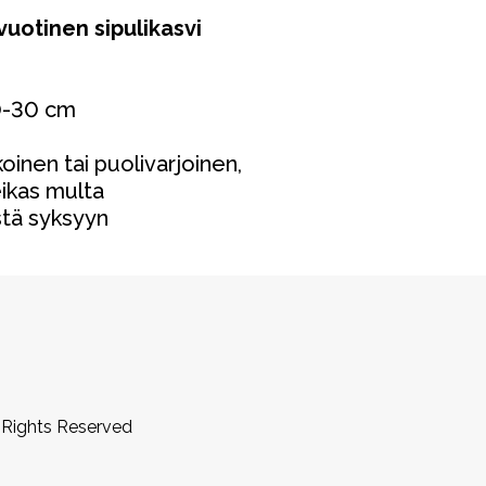
uotinen sipulikasvi
-30
cm
I
koinen tai puolivarjoinen,
eikas multa
tä syksyyn
 Rights Reserved