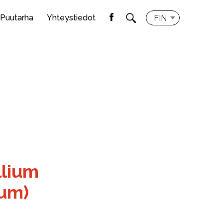
Puutarha
Yhteystiedot
FIN
llium
cum)