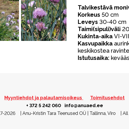
Talvikestävä moniv
Korkeus
50 cm
Leveys
30-40 cm
Taimi(sipuli)väli
20
Kukinta-aika
VI-VI
Kasvupaikka
aurin
keskikostea ravint
Istutusaika:
kevääs
Myyntiehdot ja palautamisoikeus
Toimitusehdot
+ 372 5 242 060
info@anuaed.ee
-2026 | Anu-Kristin Tara Teenused OÜ | Tallinna, Viro | All