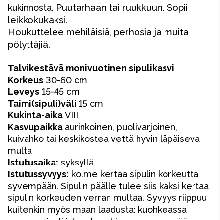
Puutarhaan tai ruukkuun.
Sopii
kukinnosta.
leikkokukaksi.
Houkuttelee mehiläisiä, perhosia ja muita
pölyttäjiä.
Talvikestävä monivuotinen sipulikasvi
Korkeus
30-60 cm
Leveys
15-45 cm
Taimi(sipuli)väli
15 cm
Kukinta-aika
VIII
Kasvupaikka
aurinkoinen, puolivarjoinen,
kuivahko tai keskikostea vettä hyvin läpäiseva
multa
Istutusaika:
syksyllä
Istutussyvyys:
kolme kertaa sipulin korkeutta
syvempään. Sipulin päälle tulee siis kaksi kertaa
sipulin korkeuden verran multaa. Syvyys riippuu
kuitenkin myös maan laadusta: kuohkeassa