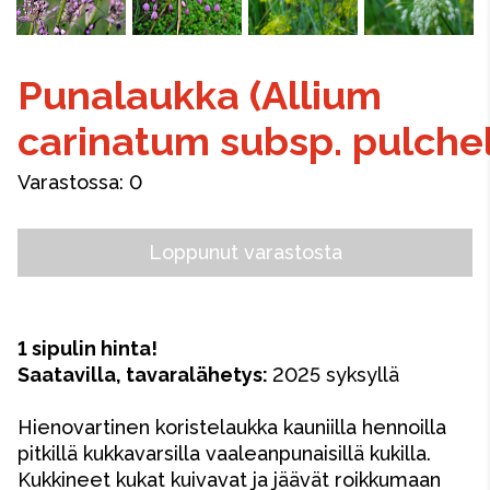
Punalaukka (Allium
carinatum subsp. pulche
Varastossa:
0
Loppunut varastosta
1 sipulin hinta!
Saatavilla, tavaralähetys:
2025 syksyllä
Hienovartinen koristelaukka kauniilla hennoilla
pitkillä kukkavarsilla vaaleanpunaisillä kukilla.
Kukkineet kukat kuivavat ja jäävät roikkumaan