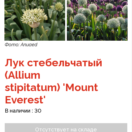
Фото: Anuaed
Лук стебельчатый
(Allium
stipitatum) 'Mount
Everest'
В наличии :
30
Отсутствует на складе